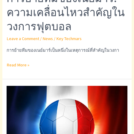
ความเคลื่อนไหวสำคัญใน
วงการฟุตบอล
Leave a Comment
/
News
/
Key Techmars
การย้ายทีมของเนย์มาร์เป็นหนึ่งในเหตุการณ์ที่สำคัญในวงกา
Read More »
Football
France:
สิ่ง
ที่
คุณ
ต้อง