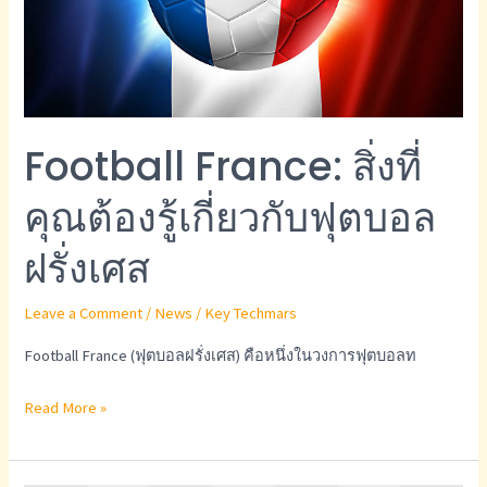
รู้
เกี่ยว
กับ
ฟุตบอล
ฝรั่งเศส
Football France: สิ่งที่
คุณต้องรู้เกี่ยวกับฟุตบอล
ฝรั่งเศส
Leave a Comment
/
News
/
Key Techmars
Football France (ฟุตบอลฝรั่งเศส) คือหนึ่งในวงการฟุตบอลท
Read More »