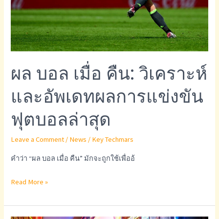
ผล
การ
แข่งขัน
ฟุตบอล
ล่าสุด
ผล บอล เมื่อ คืน: วิเคราะห์
และอัพเดทผลการแข่งขัน
ฟุตบอลล่าสุด
Leave a Comment
/
News
/
Key Techmars
คำว่า “ผล บอล เมื่อ คืน” มักจะถูกใช้เพื่ออ้
Read More »